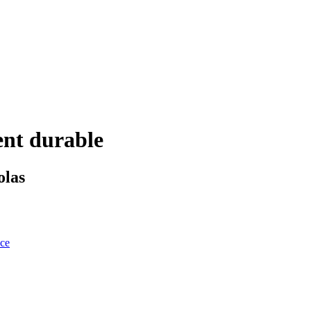
ent durable
olas
nce