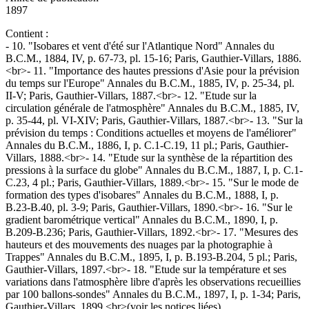
1897
Contient :
- 10. "Isobares et vent d'été sur l'Atlantique Nord" Annales du
B.C.M., 1884, IV, p. 67-73, pl. 15-16; Paris, Gauthier-Villars, 1886.
<br>- 11. "Importance des hautes pressions d'Asie pour la prévision
du temps sur l'Europe" Annales du B.C.M., 1885, IV, p. 25-34, pl.
II-V; Paris, Gauthier-Villars, 1887.<br>- 12. "Etude sur la
circulation générale de l'atmosphère" Annales du B.C.M., 1885, IV,
p. 35-44, pl. VI-XIV; Paris, Gauthier-Villars, 1887.<br>- 13. "Sur la
prévision du temps : Conditions actuelles et moyens de l'améliorer"
Annales du B.C.M., 1886, I, p. C.1-C.19, 11 pl.; Paris, Gauthier-
Villars, 1888.<br>- 14. "Etude sur la synthèse de la répartition des
pressions à la surface du globe" Annales du B.C.M., 1887, I, p. C.1-
C.23, 4 pl.; Paris, Gauthier-Villars, 1889.<br>- 15. "Sur le mode de
formation des types d'isobares" Annales du B.C.M., 1888, I, p.
B.23-B.40, pl. 3-9; Paris, Gauthier-Villars, 1890.<br>- 16. "Sur le
gradient barométrique vertical" Annales du B.C.M., 1890, I, p.
B.209-B.236; Paris, Gauthier-Villars, 1892.<br>- 17. "Mesures des
hauteurs et des mouvements des nuages par la photographie à
Trappes" Annales du B.C.M., 1895, I, p. B.193-B.204, 5 pl.; Paris,
Gauthier-Villars, 1897.<br>- 18. "Etude sur la température et ses
variations dans l'atmosphère libre d'après les observations recueillies
par 100 ballons-sondes" Annales du B.C.M., 1897, I, p. 1-34; Paris,
Gauthier-Villars, 1899.<br>(voir les notices liées)