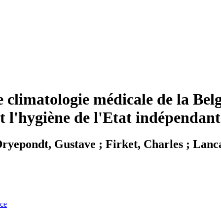
e climatologie médicale de la Bel
l et l'hygiène de l'Etat indépenda
Dryepondt, Gustave ; Firket, Charles ; Lanc
nce