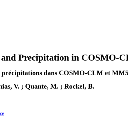
ds and Precipitation in COSM
 des précipitations dans COSMO-CLM et MM5
ias, V. ; Quante, M. ; Rockel, B.
nce