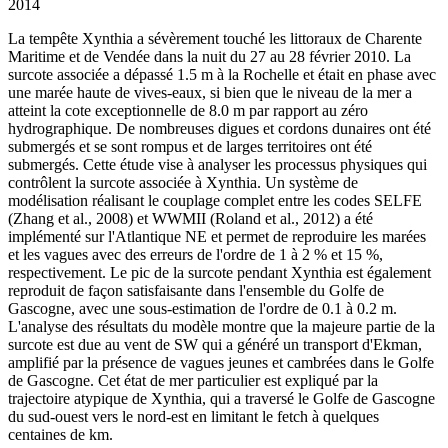
2014
La tempête Xynthia a sévèrement touché les littoraux de Charente
Maritime et de Vendée dans la nuit du 27 au 28 février 2010. La
surcote associée a dépassé 1.5 m à la Rochelle et était en phase avec
une marée haute de vives-eaux, si bien que le niveau de la mer a
atteint la cote exceptionnelle de 8.0 m par rapport au zéro
hydrographique. De nombreuses digues et cordons dunaires ont été
submergés et se sont rompus et de larges territoires ont été
submergés. Cette étude vise à analyser les processus physiques qui
contrôlent la surcote associée à Xynthia. Un système de
modélisation réalisant le couplage complet entre les codes SELFE
(Zhang et al., 2008) et WWMII (Roland et al., 2012) a été
implémenté sur l'Atlantique NE et permet de reproduire les marées
et les vagues avec des erreurs de l'ordre de 1 à 2 % et 15 %,
respectivement. Le pic de la surcote pendant Xynthia est également
reproduit de façon satisfaisante dans l'ensemble du Golfe de
Gascogne, avec une sous-estimation de l'ordre de 0.1 à 0.2 m.
L'analyse des résultats du modèle montre que la majeure partie de la
surcote est due au vent de SW qui a généré un transport d'Ekman,
amplifié par la présence de vagues jeunes et cambrées dans le Golfe
de Gascogne. Cet état de mer particulier est expliqué par la
trajectoire atypique de Xynthia, qui a traversé le Golfe de Gascogne
du sud-ouest vers le nord-est en limitant le fetch à quelques
centaines de km.