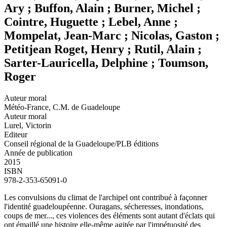
Ary ; Buffon, Alain ; Burner, Michel ;
Cointre, Huguette ; Lebel, Anne ;
Mompelat, Jean-Marc ; Nicolas, Gaston ;
Petitjean Roget, Henry ; Rutil, Alain ;
Sarter-Lauricella, Delphine ; Toumson,
Roger
Auteur moral
Météo-France, C.M. de Guadeloupe
Auteur moral
Lurel, Victorin
Editeur
Conseil régional de la Guadeloupe/PLB éditions
Année de publication
2015
ISBN
978-2-353-65091-0
Les convulsions du climat de l'archipel ont contribué à façonner
l'identité guadeloupéenne. Ouragans, sécheresses, inondations,
coups de mer..., ces violences des éléments sont autant d'éclats qui
ont émaillé une histoire elle-même agitée par l'impétuosité des