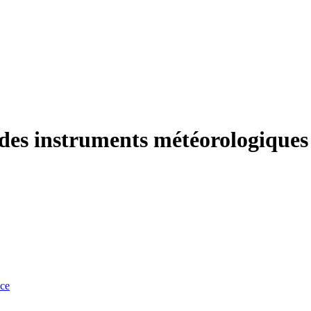
en des instruments météorologique
nce