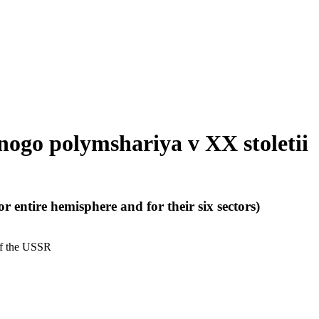
nogo polymshariya v XX stoletii
r entire hemisphere and for their six sectors)
 of the USSR