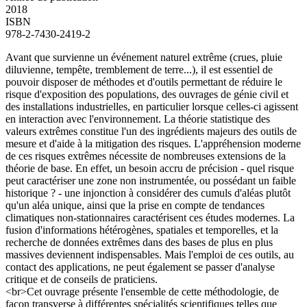
2018
ISBN
978-2-7430-2419-2
Avant que survienne un événement naturel extrême (crues, pluie
diluvienne, tempête, tremblement de terre...), il est essentiel de
pouvoir disposer de méthodes et d'outils permettant de réduire le
risque d'exposition des populations, des ouvrages de génie civil et
des installations industrielles, en particulier lorsque celles-ci agissent
en interaction avec l'environnement. La théorie statistique des
valeurs extrêmes constitue l'un des ingrédients majeurs des outils de
mesure et d'aide à la mitigation des risques. L'appréhension moderne
de ces risques extrêmes nécessite de nombreuses extensions de la
théorie de base. En effet, un besoin accru de précision - quel risque
peut caractériser une zone non instrumentée, ou possédant un faible
historique ? - une injonction à considérer des cumuls d'aléas plutôt
qu'un aléa unique, ainsi que la prise en compte de tendances
climatiques non-stationnaires caractérisent ces études modernes. La
fusion d'informations hétérogènes, spatiales et temporelles, et la
recherche de données extrêmes dans des bases de plus en plus
massives deviennent indispensables. Mais l'emploi de ces outils, au
contact des applications, ne peut également se passer d'analyse
critique et de conseils de praticiens.
<br>Cet ouvrage présente l'ensemble de cette méthodologie, de
façon transverse à différentes spécialités scientifiques telles que