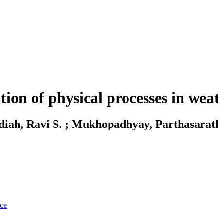
tion of physical processes in we
undiah, Ravi S. ; Mukhopadhyay, Parthasarat
nce