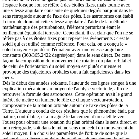
l'espace lorsque l'on se réfère à des étoiles fixes, mais tourne avec
une vitesse angulaire constante de quelques degrés par jour dans le
sens rétrograde autour de l'axe des pôles. Les astronomes ont établi
la formule donnant cette vitesse angulaire à l'aide de la méthode
mathématique des perturbations, l'élément perturbant étant le
renflement équatorial terrestre. Cependant, il est clair que l'on ne se
réfère pas à des étoiles fixes pour repérer les événements : c'est le
soleil qui est utilisé comme référence. Pour cela, on a conçu le «
soleil moyen » qui décrit l'équateur avec une vitesse angulaire
constante (360/365,2422 degrés/jour) dans le sens direct. De cette
façon, la composition du mouvement de rotation du plan orbital et
de celui de l'orientation du soleil moyen est plutôt curieuse et
provoque des trajectoires orbitales tout à fait capricieuses dans les
cieux.
Dès le début des années soixante, l'auteur de ces lignes songea à une
explication mécanique au moyen de l'analyse vectorielle, afin de
retrouver la formule des astronomes. Cette opération avait le grand
intérêt de mettre en lumière le rôle de chaque vecteur-rotation,
composante de la rotation orbitale autour de l'axe des pôles de la
Terre. L'auteur a conclu de ces résultats que le phénomène était, par
nature, contrôlable, et a imaginé le lancement d'un satellite vers
l'ouest pour obtenir une rotation du plan orbital dans le sens direct, et
non rétrograde, soit dans le même sens que celui du mouvement du
soleil moyen. Il a choisi les paramètres de l'orbite de sorte que la
valeur de sa vitesse angulaire de rotation soit exactement la même