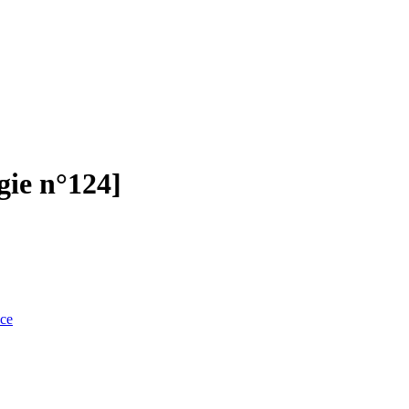
gie n°124]
nce