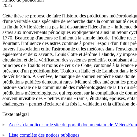
2025
Cette thèse se propose de faire l'histoire des prédictions météorologi
d'une véritable sous-spécialité de recherche dans la communauté des m
la fin du XVIIe siècle n'a pas fait disparaître l'idée d'une « influence
astres aux mouvements périodiques expliqueraient ainsi un retour cycli
1770. Beaucoup d'auteurs se limitent à la simple théorie. Prédire res
Pourtant, l'influence des astres continue à porter l'espoir d'un futur p
travers l'association entre l'astronomie et les météores dans l'enseig
également et deux savants, Louis Cotte et Jérôme Lalande, s'y imposen
circulation et de la vérification des systèmes prédictifs, conduisant 
principes de Toaldo et moins de ceux de Cotte, cantonné à la France et
présence d'un prédictionniste. Toaldo en Italie et de Lambert dans le S
de vérification. À Genève, le manque de soutien empêche sans doute la 
prédictions publiées demeurent rares. Même si elles intègrent les prog
histoire sociale de la communauté des météorologistes de la fin du sièc
prédictions météorologiques, qui reposent sur la compilation de données
souvent invisible des « petites mains » (amis, étudiants, épouses, enfant
challengers » permet d'éclairer à la fois la validation et la diffusion d
Texte intégral
Accès à la notice sur le site du portail documentaire de Météo-Fra
Liste complète des notices publiques