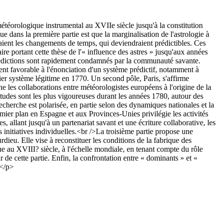
météorologique instrumental au XVIIe siècle jusqu'à la constitution
dans la première partie est que la marginalisation de l'astrologie à
meraient les changements de temps, qui deviendraient prédictibles. Ces
re portant cette thèse de l'« influence des astres » jusqu'aux années
 prédictions sont rapidement condamnés par la communauté savante.
ement favorable à l'énonciation d'un système prédictif, notamment à
ier système légitime en 1770. Un second pôle, Paris, s'affirme
les collaborations entre météorologistes européens à l'origine de la
études sont les plus vigoureuses durant les années 1780, autour des
cherche est polarisée, en partie selon des dynamiques nationales et la
emier plan en Espagne et aux Provinces-Unies privilégie les activités
allant jusqu'à un partenariat savant et une écriture collaborative, les
 initiatives individuelles.<br />La troisième partie propose une
dieu. Elle vise à reconstituer les conditions de la fabrique des
ue au XVIII? siècle, à l'échelle mondiale, en tenant compte du rôle
r de cette partie. Enfin, la confrontation entre « dominants » et «
.</p>