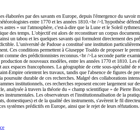
ques élaborées par des savants en Europe, depuis l'émergence du savoir 
étéorologistes entre 1770 et les années 1810.<br />L'hypothèse défendue 
 des astres » sur l'atmosphère, c'est-à-dire que la Lune et le Soleil ryth
que des temps. L'objectif est alors de reconstituer un corpus documentai
te ainsi un tabou et les quelques savants qui formulent directement des
rédictible. L'université de Padoue a constitué une institution particulièr
nement. Ces conditions permettent à Giuseppe Toaldo de proposer le prem
t comme des prédictionnistes reconnus.<br />La seconde partie examine 
à la production de nouveaux modèles, entre les années 1770 et 1810. Les 
 aux espaces francophones. La géographie de cette sous-spécialité de re
aint-Empire orientent les travaux, tandis que l'absence de figures de pr
poursuite durable de ces recherches. Malgré des collaborations intenses, 
rammes institutionnels, ces recherches reposent encore largement sur des
le, analysée à travers la théorie du « champ scientifique » de Pierre Bour
 instrumentales. Les observateurs et l'institutionnalisation de la pratiq
s, domestiques) et de la qualité des instruments, s'avèrent le fil directeu
e ces systèmes prédictifs en Europe, ainsi que le rejet de leurs réfutations
nce