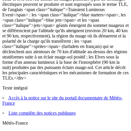
électriques peuvent se produire et sont regroupés sous le terme TLE,
de l'anglais <span class="italique">Transient Luminous
Event</span> : les <span class="italique">blue starters</span>, les
<span class="italique">blue jets</span> et les <span
class="italique">jets</span> géants émergent du sommet nuageux et
se différencient par l'altitude qu'ils atteignent (environ 20 km, 40 km
et 90 km, respectivement), la région du nuage où ils démarrent et la
polarité de la charge qu'ils transfèrent ; les <span
class="italique">sprites</span> (farfadets en français) qui se
déclenchent aux alentours de 70 km d'altitude au-dessus des régions
stratiformes suite à un éclair nuage-sol positif ; les Elves sous la
forme d'un anneau lumineux à la base de l'ionosphère (90 km la
nuit) produites par des puissants éclairs nuage-sol. Cet article décrit
les principales caractéristiques et les mécanismes de formation de ces
TLEs.</div>
Texte intégral
Accès à la notice sur le site du portail documentaire de Météo-
France
Liste complète des notices publiques
Météo-France