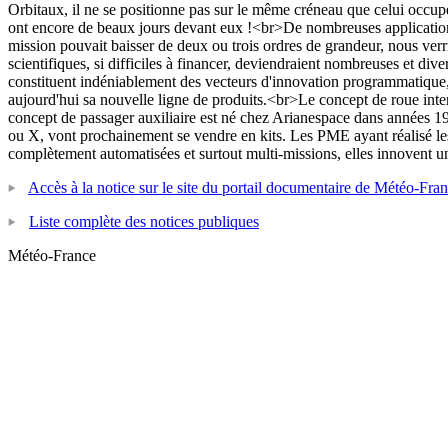
Orbitaux, il ne se positionne pas sur le même créneau que celui occupé pa
ont encore de beaux jours devant eux !<br>De nombreuses applications 
mission pouvait baisser de deux ou trois ordres de grandeur, nous verr
scientifiques, si difficiles à financer, deviendraient nombreuses et dive
constituent indéniablement des vecteurs d'innovation programmatique,
aujourd'hui sa nouvelle ligne de produits.<br>Le concept de roue interf
concept de passager auxiliaire est né chez Arianespace dans années 1980 
ou X, vont prochainement se vendre en kits. Les PME ayant réalisé les
complètement automatisées et surtout multi-missions, elles innovent u
Accès à la notice sur le site du portail documentaire de Météo-Fra
Liste complète des notices publiques
Météo-France