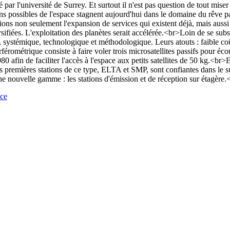
r l'université de Surrey. Et surtout il n'est pas question de tout miser s
possibles de l'espace stagnent aujourd'hui dans le domaine du rêve parc
ions non seulement l'expansion de services qui existent déjà, mais auss
rsifiées. L'exploitation des planètes serait accélérée.<br>Loin de se subst
 systémique, technologique et méthodologique. Leurs atouts : faible c
érométrique consiste à faire voler trois microsatellites passifs pour éc
afin de faciliter l'accès à l'espace aux petits satellites de 50 kg.<br>En
 premières stations de ce type, ELTA et SMP, sont confiantes dans le s
ne nouvelle gamme : les stations d'émission et de réception sur étagère.
nce