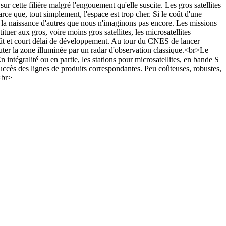
ur cette filière malgré l'engouement qu'elle suscite. Les gros satellites
e que, tout simplement, l'espace est trop cher. Si le coût d'une
i la naissance d'autres que nous n'imaginons pas encore. Les missions
ituer aux gros, voire moins gros satellites, les microsatellites
oût et court délai de développement. Au tour du CNES de lancer
outer la zone illuminée par un radar d'observation classique.<br>Le
 intégralité ou en partie, les stations pour microsatellites, en bande S
uccès des lignes de produits correspondantes. Peu coûteuses, robustes,
<br>