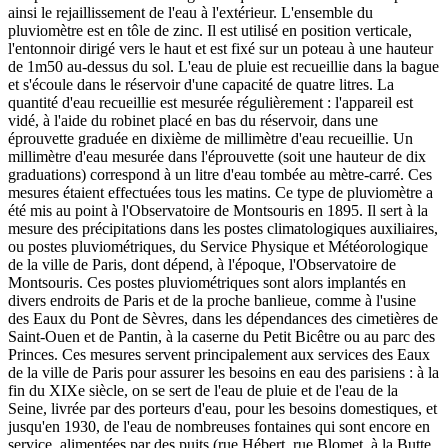
ainsi le rejaillissement de l'eau à l'extérieur. L'ensemble du
pluviomètre est en tôle de zinc. Il est utilisé en position verticale,
l'entonnoir dirigé vers le haut et est fixé sur un poteau à une hauteur
de 1m50 au-dessus du sol. L'eau de pluie est recueillie dans la bague
et s'écoule dans le réservoir d'une capacité de quatre litres. La
quantité d'eau recueillie est mesurée régulièrement : l'appareil est
vidé, à l'aide du robinet placé en bas du réservoir, dans une
éprouvette graduée en dixième de millimètre d'eau recueillie. Un
millimètre d'eau mesurée dans l'éprouvette (soit une hauteur de dix
graduations) correspond à un litre d'eau tombée au mètre-carré. Ces
mesures étaient effectuées tous les matins. Ce type de pluviomètre a
été mis au point à l'Observatoire de Montsouris en 1895. Il sert à la
mesure des précipitations dans les postes climatologiques auxiliaires,
ou postes pluviométriques, du Service Physique et Météorologique
de la ville de Paris, dont dépend, à l'époque, l'Observatoire de
Montsouris. Ces postes pluviométriques sont alors implantés en
divers endroits de Paris et de la proche banlieue, comme à l'usine
des Eaux du Pont de Sèvres, dans les dépendances des cimetières de
Saint-Ouen et de Pantin, à la caserne du Petit Bicêtre ou au parc des
Princes. Ces mesures servent principalement aux services des Eaux
de la ville de Paris pour assurer les besoins en eau des parisiens : à la
fin du XIXe siècle, on se sert de l'eau de pluie et de l'eau de la
Seine, livrée par des porteurs d'eau, pour les besoins domestiques, et
jusqu'en 1930, de l'eau de nombreuses fontaines qui sont encore en
service, alimentées par des puits (rue Hébert, rue Blomet, à la Butte