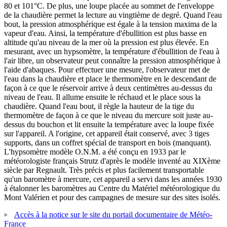
80 et 101°C. De plus, une loupe placée au sommet de l'enveloppe
de la chaudière permet la lecture au vingtième de degré. Quand l'eau
bout, la pression atmosphérique est égale à la tension maxima de la
vapeur d'eau. Ainsi, la température d'ébullition est plus basse en
altitude qu'au niveau de la mer où la pression est plus élevée. En
mesurant, avec un hypsomètre, la température d'ébullition de l'eau à
l'air libre, un observateur peut connaître la pression atmosphérique à
l'aide d'abaques. Pour effectuer une mesure, l'observateur met de
l'eau dans la chaudière et place le thermomètre en le descendant de
façon à ce que le réservoir arrive à deux centimètres au-dessus du
niveau de l'eau. Il allume ensuite le réchaud et le place sous la
chaudière. Quand l'eau bout, il règle la hauteur de la tige du
thermomètre de façon à ce que le niveau du mercure soit juste au-
dessus du bouchon et lit ensuite la température avec la loupe fixée
sur l'appareil. A l'origine, cet appareil était conservé, avec 3 tiges
supports, dans un coffret spécial de transport en bois (manquant).
L'hypsomètre modèle O.N.M. a été conçu en 1933 par le
météorologiste français Strutz d'après le modèle inventé au XIXème
siècle par Regnault. Très précis et plus facilement transportable
qu'un baromètre à mercure, cet appareil a servi dans les années 1930
à étalonner les baromètres au Centre du Matériel météorologique du
Mont Valérien et pour des campagnes de mesure sur des sites isolés.
Accès à la notice sur le site du portail documentaire de Météo-
France