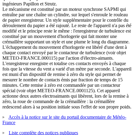
ingénieurs Papillon et Strutz.
Le mécanisme est constitué par un moteur synchrone SAPMI qui
entraîne par une chaîne un cylindre, sur lequel s'enroule le rouleau
de papier enregistreur. Un style supplémentaire pour le contrôle du
déroulement du papier a été rajouté. Le reste de l'appareil n'a pas été
modifié et le principe reste le même : l'enregistreur de turbulence est
constitué par un mouvement d'horlogerie qui fait monter une
crémaillère supportant un style et une plume le long du diagramme.
L'échappement du mouvement d'horlogerie est libéré d'une dent à
chaque contact envoyé par le contacteur de turbulence (voir objet
METEO-FRANCE.000115) par l'action d'électro-aimants.
L'enregistreur enregistre et totalise ces contacts envoyés à chaque
fois que la vitesse du vent a varié d'un mètre par seconde. L'appareil
est muni d'un dispositif de remise à zéro du style qui permet de
mesurer le nombre de contacts émis par fraction de temps de 15
minutes. Cette remise à zéro est commandée par un contacteur
spécial (voir objet METEO-FRANCE.0001125). Cet appareil
actionne deux autres electroaimants qui libèrent, lors de la remise à
zéro, la roue de commande de la crémaillère : la crémaillère
redescend alors à sa position initiale sous l'effet de son propre poids.
Accès à la notice sur le site du portail documentaire de Météo-
France
Liste complète des notices publiques