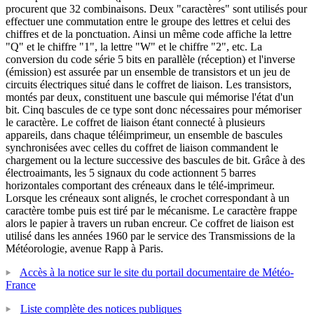
procurent que 32 combinaisons. Deux "caractères" sont utilisés pour
effectuer une commutation entre le groupe des lettres et celui des
chiffres et de la ponctuation. Ainsi un même code affiche la lettre
"Q" et le chiffre "1", la lettre "W" et le chiffre "2", etc. La
conversion du code série 5 bits en parallèle (réception) et l'inverse
(émission) est assurée par un ensemble de transistors et un jeu de
circuits électriques situé dans le coffret de liaison. Les transistors,
montés par deux, constituent une bascule qui mémorise l'état d'un
bit. Cinq bascules de ce type sont donc nécessaires pour mémoriser
le caractère. Le coffret de liaison étant connecté à plusieurs
appareils, dans chaque téléimprimeur, un ensemble de bascules
synchronisées avec celles du coffret de liaison commandent le
chargement ou la lecture successive des bascules de bit. Grâce à des
électroaimants, les 5 signaux du code actionnent 5 barres
horizontales comportant des créneaux dans le télé-imprimeur.
Lorsque les créneaux sont alignés, le crochet correspondant à un
caractère tombe puis est tiré par le mécanisme. Le caractère frappe
alors le papier à travers un ruban encreur. Ce coffret de liaison est
utilisé dans les années 1960 par le service des Transmissions de la
Météorologie, avenue Rapp à Paris.
Accès à la notice sur le site du portail documentaire de Météo-
France
Liste complète des notices publiques