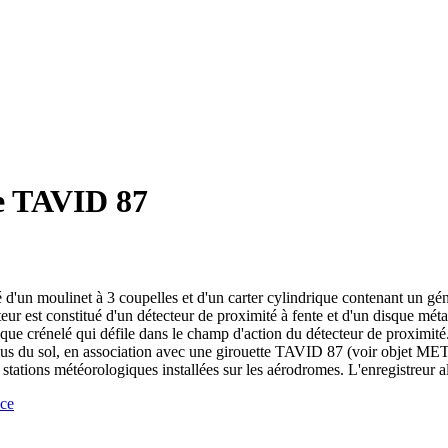
e TAVID 87
 moulinet à 3 coupelles et d'un carter cylindrique contenant un généra
r est constitué d'un détecteur de proximité à fente et d'un disque méta
 disque crénelé qui défile dans le champ d'action du détecteur de proxim
us du sol, en association avec une girouette TAVID 87 (voir objet MET
 météorologiques installées sur les aérodromes. L'enregistreur alim
nce