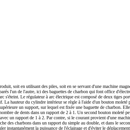
produit, soit en utilisant des piles, soit en se servant d'une machine mag
s l'un de l'autre, ici des baguettes de charbon qui font office d'électro
rc s'éteint. Le régulateur à arc électrique est composé de deux tiges por
sif. La hauteur du cylindre intérieur se règle à l'aide d'un bouton moleté
supérieure un support, sur lequel est fixée une baguette de charbon. Elles
nombre de dents dans un rapport de 2 à 1. Un second bouton moleté per
t avec un rapport de 1 à 2. Par contre, si le courant provient d'une machin
arche des charbons dans un rapport du simple au double, et dans le seco
uler instantanément la puissance de l'éclairage et d'éviter le déplaceme