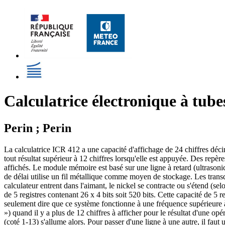
Calculatrice électronique à tub
Perin ; Perin
La calculatrice ICR 412 a une capacité d'affichage de 24 chiffres décima
tout résultat supérieur à 12 chiffres lorsqu'elle est appuyée. Des repèr
affichés. Le module mémoire est basé sur une ligne à retard (ultrasonic
de délai utilise un fil métallique comme moyen de stockage. Les transduc
calculateur entrent dans l'aimant, le nickel se contracte ou s'étend (sel
de 5 registres contenant 26 x 4 bits soit 520 bits. Cette capacité de 5 r
seulement dire que ce système fonctionne à une fréquence supérieure à 10
») quand il y a plus de 12 chiffres à afficher pour le résultat d'une opé
(coté 1-13) s'allume alors. Pour passer d'une ligne à une autre, il faut