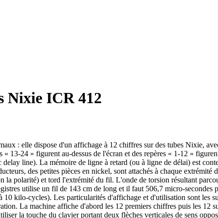
es Nixie ICR 412
ux : elle dispose d'un affichage à 12 chiffres sur des tubes Nixie, avec 
es « 13-24 » figurent au-dessus de l'écran et des repères « 1-12 » figuren
 delay line). La mémoire de ligne à retard (ou à ligne de délai) est con
teurs, des petites pièces en nickel, sont attachés à chaque extrémité du f
on la polarité) et tord l'extrémité du fil. L'onde de torsion résultant pa
egistres utilise un fil de 143 cm de long et il faut 506,7 micro-secondes 
 kilo-cycles). Les particularités d'affichage et d'utilisation sont les s
ration. La machine affiche d'abord les 12 premiers chiffres puis les 12 sui
 utiliser la touche du clavier portant deux flèches verticales de sens op