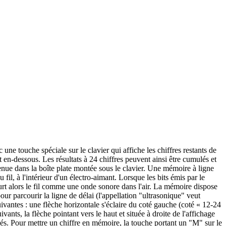
une touche spéciale sur le clavier qui affiche les chiffres restants de
t en-dessous. Les résultats à 24 chiffres peuvent ainsi être cumulés et
tenue dans la boîte plate montée sous le clavier. Une mémoire à ligne
il, à l'intérieur d'un électro-aimant. Lorsque les bits émis par le
rcourt alors le fil comme une onde sonore dans l'air. La mémoire dispose
pour parcourir la ligne de délai (l'appellation "ultrasonique" veut
uivantes : une flèche horizontale s'éclaire du coté gauche (coté « 12-24
vants, la flèche pointant vers le haut et située à droite de l'affichage
posés. Pour mettre un chiffre en mémoire, la touche portant un "M" sur le