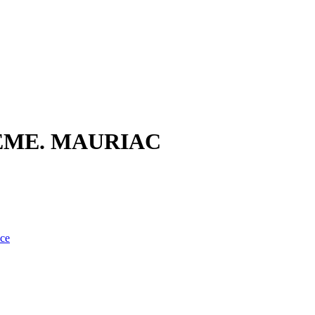
0EME. MAURIAC
nce