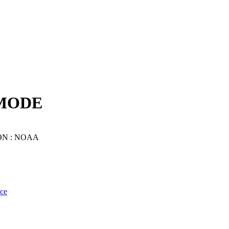
YMODE
N : NOAA
nce