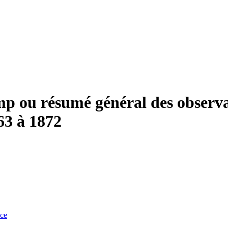
amp ou résumé général des observa
863 à 1872
nce