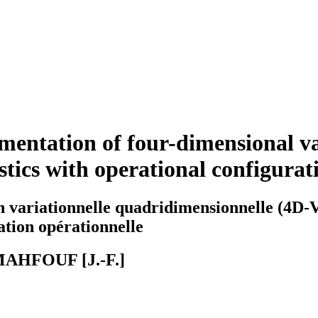
tation of four-dimensional vari
stics with operational configurat
ion variationnelle quadridimensionnelle (4D
ation opérationnelle
; MAHFOUF [J.-F.]