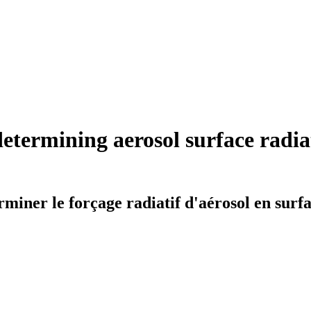
termining aerosol surface radiati
iner le forçage radiatif d'aérosol en surfa