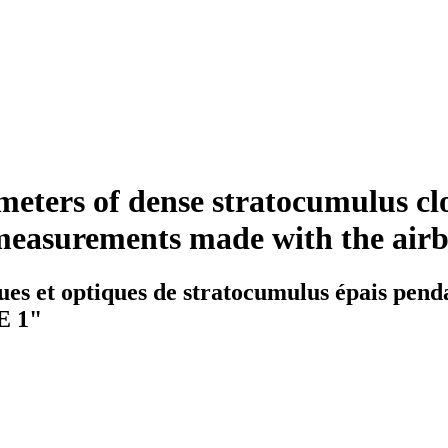
eters of dense stratocumulus cl
measurements made with the ai
es et optiques de stratocumulus épais pen
E 1"