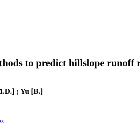
thods to predict hillslope runoff 
M.D.] ; Yu [B.]
nce