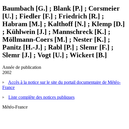
Baumbach [G.] ; Blank [P.] ; Corsmeier
[U.] ; Fiedler [F.] ; Friedrich [R.] ;
Habram [M.] ; Kalthoff [N.] ; Klemp [D.]
; Kühlwein [J.] ; Mannschreck [K.] ;
Möllmann-Coers [M.] ; Nester [K.] ;
Panitz [H.-J.] ; Rabl [P.] ; Slemr [F.] ;
Slemr [J.] ; Vogt [U.] ; Wickert [B.]
Année de publication
2002
Accès à la notice sur le site du portail documentaire de Météo-
France
Liste complète des notices publiques
Météo-France