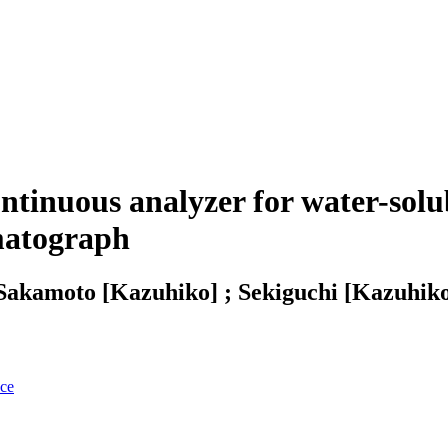
tinuous analyzer for water-solub
omatograph
Sakamoto [Kazuhiko] ; Sekiguchi [Kazuhiko
nce