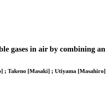
le gases in air by combining an
] ; Takeno [Masaki] ; Utiyama [Masahiro]