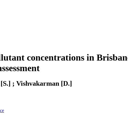
llutant concentrations in Brisbane
assessment
[S.] ; Vishvakarman [D.]
nce