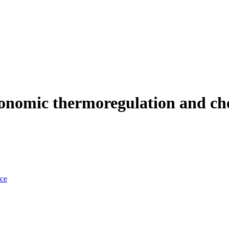
tonomic thermoregulation and cho
nce