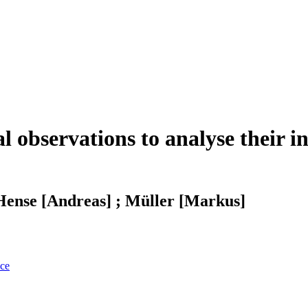
l observations to analyse their i
 Hense [Andreas] ; Müller [Markus]
nce