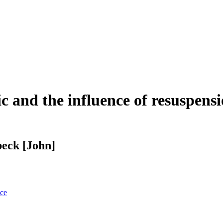
c and the influence of resuspens
beck [John]
nce