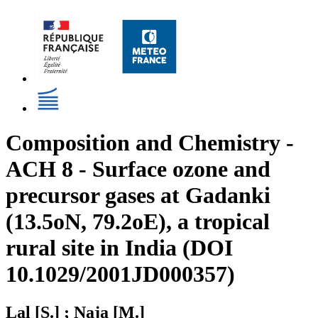
Composition and Chemistry -
ACH 8 - Surface ozone and
precursor gases at Gadanki
(13.5oN, 79.2oE), a tropical
rural site in India (DOI
10.1029/2001JD000357)
Lal [S.] ; Naja [M.]