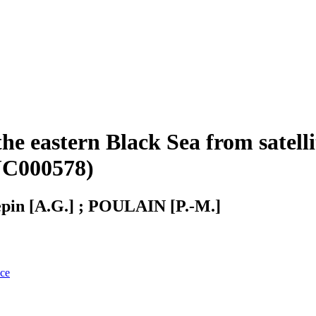
n the eastern Black Sea from satel
JC000578)
sepin [A.G.] ; POULAIN [P.-M.]
nce