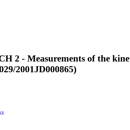
H 2 - Measurements of the kineti
 1029/2001JD000865)
nce