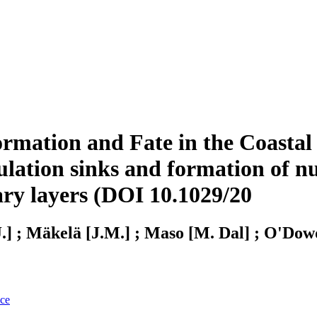
 Formation and Fate in the Coas
ation sinks and formation of nu
ary layers (DOI 10.1029/20
J.] ; Mäkelä [J.M.] ; Maso [M. Dal] ; O'Dow
nce