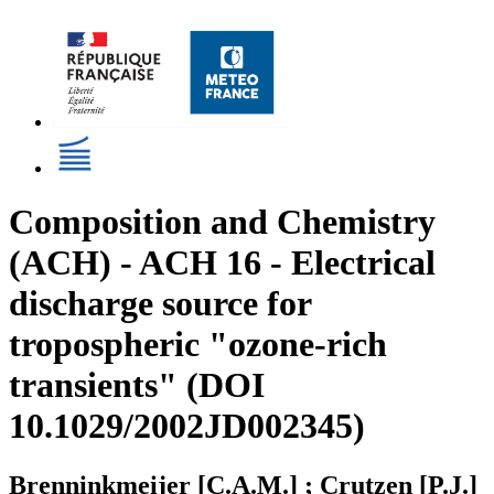
Composition and Chemistry
(ACH) - ACH 16 - Electrical
discharge source for
tropospheric "ozone-rich
transients" (DOI
10.1029/2002JD002345)
Brenninkmeijer [C.A.M.] ; Crutzen [P.J.]