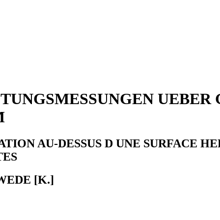
TUNGSMESSUNGEN UEBER G
M
TION AU-DESSUS D UNE SURFACE HE
TES
WEDE [K.]