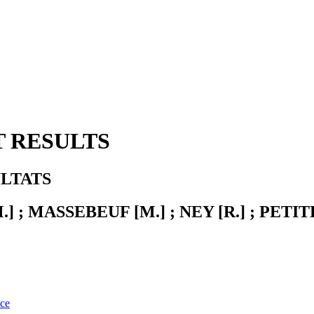
T RESULTS
ULTATS
.] ; MASSEBEUF [M.] ; NEY [R.] ; PETIT
nce