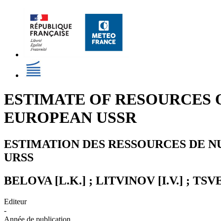
ESTIMATE OF RESOURCES O
EUROPEAN USSR
ESTIMATION DES RESSOURCES DE NU
URSS
BELOVA [L.K.] ; LITVINOV [I.V.] ; TSV
Editeur
-
Année de publication