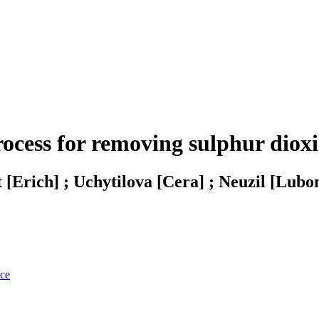
rocess for removing sulphur dioxi
[Erich] ; Uchytilova [Cera] ; Neuzil [Lubo
nce