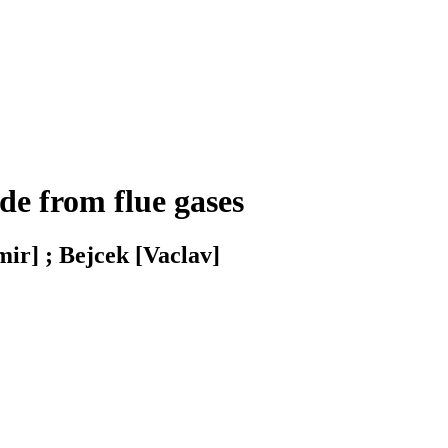
de from flue gases
mir] ; Bejcek [Vaclav]