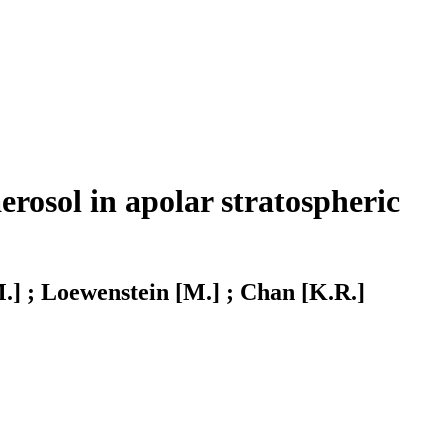
aerosol in apolar stratospheric
M.] ; Loewenstein [M.] ; Chan [K.R.]