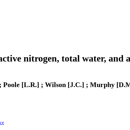
ctive nitrogen, total water, and 
 ; Poole [L.R.] ; Wilson [J.C.] ; Murphy [D.
nce