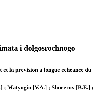
limata i dolgosrochnogo
 et la prevision a longue echeance du
] ; Matyugin [V.A.] ; Shneerov [B.E.] ;