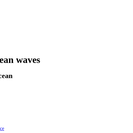
cean waves
ocean
nce