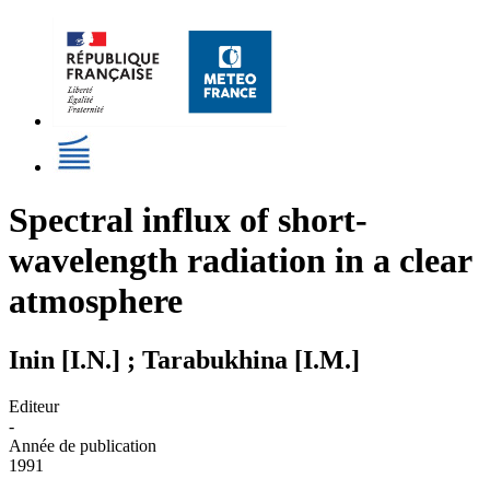
Spectral influx of short-
wavelength radiation in a clear
atmosphere
Inin [I.N.] ; Tarabukhina [I.M.]
Editeur
-
Année de publication
1991