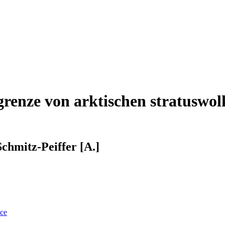
enze von arktischen stratuswol
 Schmitz-Peiffer [A.]
nce