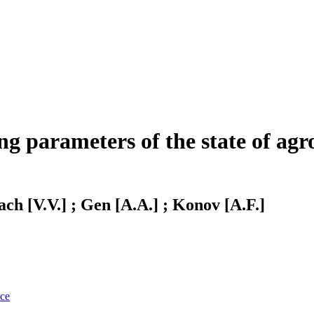
 parameters of the state of agr
ach [V.V.] ; Gen [A.A.] ; Konov [A.F.]
nce